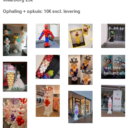
Ophaling + opkuis: 10€ excl. levering
exl. tros
heliumballo