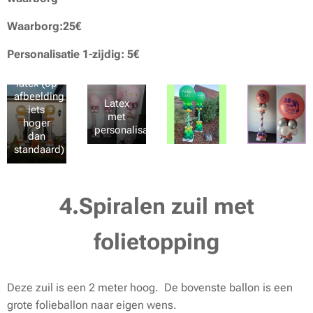
Waarborg:25€
Personalisatie 1-zijdig: 5€
met
voorgedrukte
latex (op
afbeelding
Latex
iets
met
hoger
personalisatie
dan
standaard)
4.Spiralen zuil met
folietopping
Deze zuil is een 2 meter hoog. De bovenste ballon is een
grote folieballon naar eigen wens.