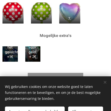
5.
6.
7.
Geld
verwerken
in een
Mogelijke extra's
ballonnetje
onderaan
Potje/gewichtje
het
voor
gewichtje:
geld:
+1€
+ 2€
Contact/Bestellen
Wij gebruiken cookies om onze website goed te laten
functioneren en te beveiligen, en om je de best mogelijke
gebruikerservaring te bieden.
©2020 Evy Van Opstal