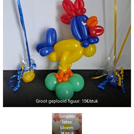
Groot geplooid figuur: 15€/stuk
Simpele
latex
bloem:
3€/stuk