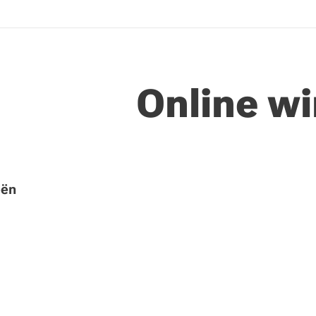
Online wi
eën